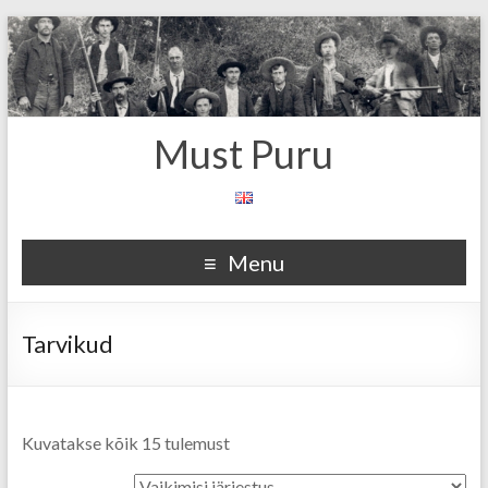
Must Puru
Menu
Tarvikud
Kuvatakse kõik 15 tulemust