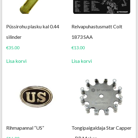
Püssirohu plasku kal 0.44
Relvapuhastusmatt Colt
silinder
1873 SAA
€
35.00
€
13.00
Lisa korvi
Lisa korvi
Rihmapannal “US”
Tongipaigaldaja Star Capper