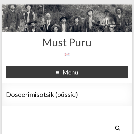
Must Puru
Menu
Doseerimisotsik (püssid)