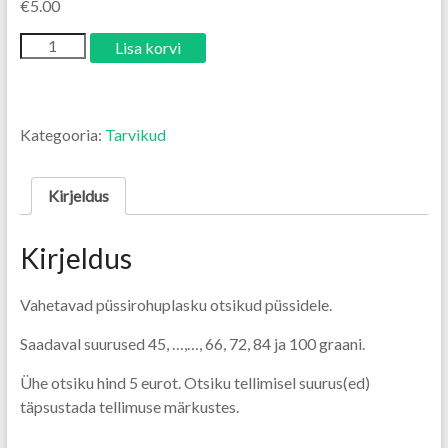
€
5.00
Lisa korvi
Kategooria:
Tarvikud
Kirjeldus
Kirjeldus
Vahetavad püssirohuplasku otsikud püssidele.
Saadaval suurused 45, …,…, 66, 72, 84 ja 100 graani.
Ühe otsiku hind 5 eurot. Otsiku tellimisel suurus(ed)
täpsustada tellimuse märkustes.