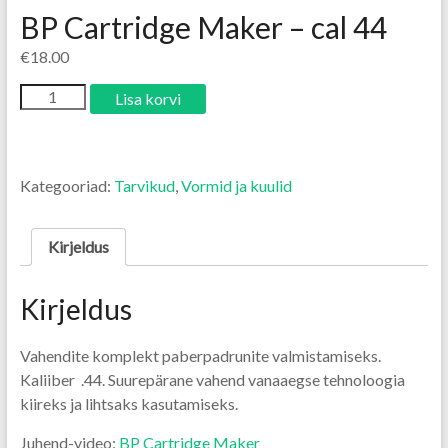
BP Cartridge Maker – cal 44
€
18.00
Lisa korvi
Kategooriad:
Tarvikud
,
Vormid ja kuulid
Kirjeldus
Kirjeldus
Vahendite komplekt paberpadrunite valmistamiseks.
Kaliiber .44. Suurepärane vahend vanaaegse tehnoloogia
kiireks ja lihtsaks kasutamiseks.
Juhend-video:
BP Cartridge Maker