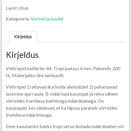
Laost otsas
Kategooria:
Vormid ja kuulid
Kirjeldus
Kirjeldus
Vilttropid kaliibrile .44. Tropi paksus 6 mm. Pakendis 200
tk. Materjaliks tihe lambavill.
Vilttropid 1) aitavad ära hoida ahelsüüdet 2) puhastavad
laskmise ajal rauda 3) määrivad kasutajat ja relva vähem
võrreldes trumliava katmisega määrdeainega. On
kasutajaid, kes väidavad, et ka täpsus paraneb võrreldes
trumliava määrimisega.
Enne kasutamist tuleks tropi serva leotada määrdeaines või