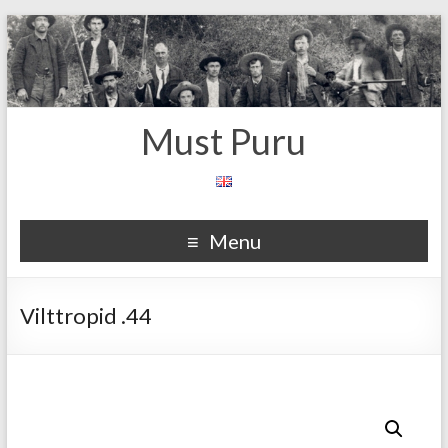
Must Puru
Menu
Vilttropid .44