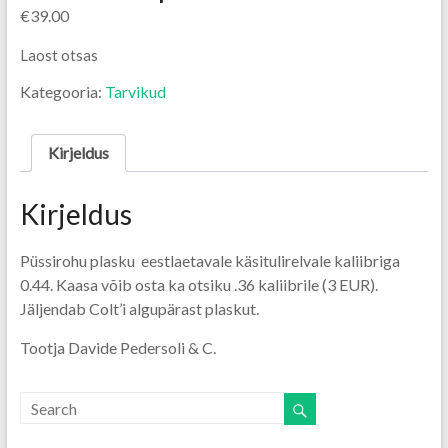
€
39.00
Laost otsas
Kategooria:
Tarvikud
Kirjeldus
Kirjeldus
Püssirohu plasku eestlaetavale käsitulirelvale kaliibriga
0.44. Kaasa võib osta ka otsiku .36 kaliibrile (3 EUR).
Jäljendab Colt’i algupärast plaskut.
Tootja Davide Pedersoli & C.