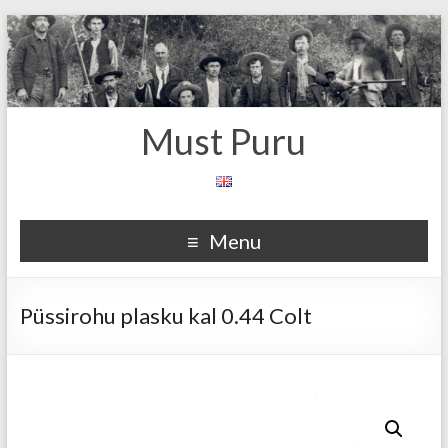
Must Puru
Menu
Püssirohu plasku kal 0.44 Colt