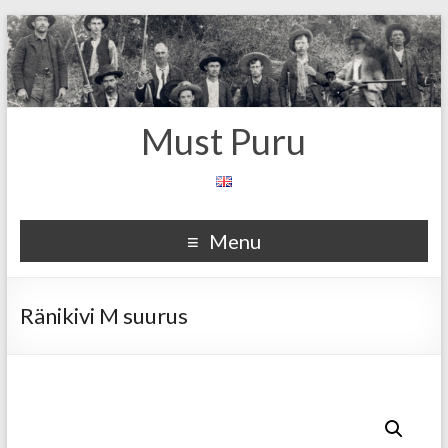
Must Puru
Menu
Ränikivi M suurus