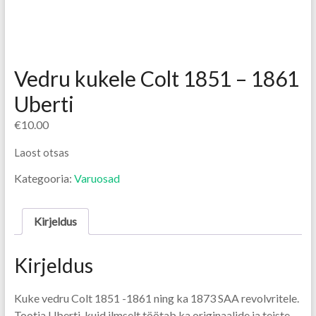
Vedru kukele Colt 1851 – 1861
Uberti
€
10.00
Laost otsas
Kategooria:
Varuosad
Kirjeldus
Kirjeldus
Kuke vedru Colt 1851 -1861 ning ka 1873 SAA revolvritele.
Tootja Uberti, kuid ilmselt töötab ka originaalide ja teiste